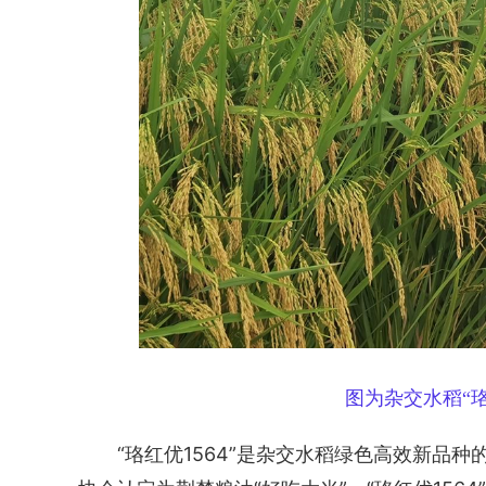
图为杂交水稻“珞红
“珞红优1564”是杂交水稻绿色高效新品