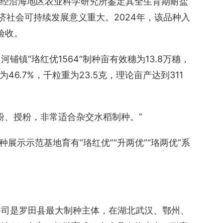
64”经沿海地区农业科学研究所鉴定其全生育期耐盐
济社会可持续发展意义重大。2024年，该品种入
验收。
镇“珞红优1564”制种亩有效穗为13.8万穗，
为46.7%，千粒重为23.5克，理论亩产达到311
粉、授粉，非常适合杂交水稻制种。”
展示示范基地育有“珞红优”“升两优”“珞两优”系
公司是罗田县最大制种主体，在湖北武汉、鄂州、