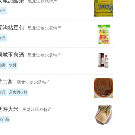
双城甜酸茶
黑龙江双城特产
食品
亚沟粘豆包
黑龙江哈尔滨特产
食品
阿城玉泉酒
黑龙江哈尔滨特产
酒类
饮料
香其酱
黑龙江哈尔滨特产
食品
厨房调味料
延寿大米
黑龙江延寿特产
农产品