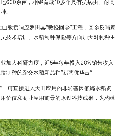
地600余亩，相继育成10多个具有抗病虫、耐高
品种。
仁山教授响应罗田县“教授回乡”工程，回乡反哺家
人员技术培训、水稻制种保险等方面加大对制种主
业加大科研力度，近5年每年投入20%销售收入
播制种的杂交水稻新品种“易两优华占”。
1”，可直接进入大田应用的非转基因低镉水稻资
产应用价值和商业应用前景的原创科技成果，为构建