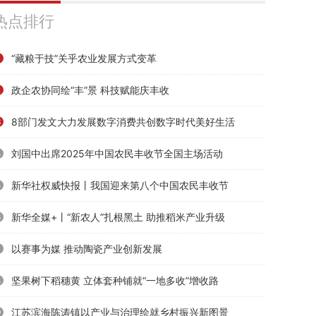
热点排行
榜
“藏粮于技”关乎农业发展方式变革
1
政企农协同绘“丰”景 科技赋能庆丰收
2
8部门发文大力发展数字消费共创数字时代美好生活
3
刘国中出席2025年中国农民丰收节全国主场活动
4
新华社权威快报丨我国迎来第八个中国农民丰收节
5
新华全媒+丨“新农人”扎根黑土 助推稻米产业升级
6
以赛事为媒 推动陶瓷产业创新发展
7
坚果树下稻穗黄 立体套种铺就“一地多收”增收路
8
江苏滨海陈涛镇以产业与治理绘就乡村振兴新图景
9