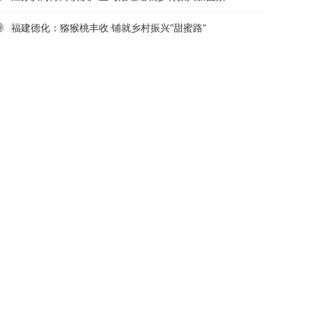
福建德化：猕猴桃丰收 铺就乡村振兴“甜蜜路”
0