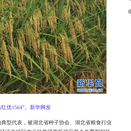
1
优1564”
。新华网发
种的典型代表，被湖北省种子协会、湖北省粮食行业