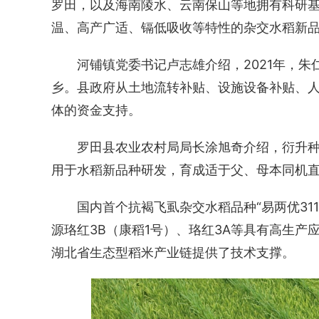
罗田，以及海南陵水、云南保山等地拥有科研基
温、高产广适、镉低吸收等特性的杂交水稻新
河铺镇党委书记卢志雄介绍，2021年，朱
乡。县政府从土地流转补贴、设施设备补贴、
体的资金支持。
罗田县农业农村局局长涂旭奇介绍，衍升种
用于水稻新品种研发，育成适于父、母本同机直
国内首个抗褐飞虱杂交水稻品种“易两优31
源珞红3B（康稻1号）、珞红3A等具有高生
湖北省生态型稻米产业链提供了技术支撑。