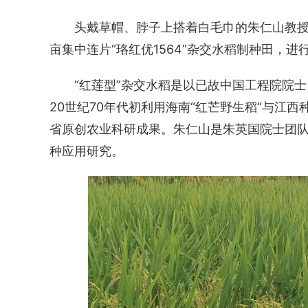
头戴草帽、脖子上搭着白毛巾的朱仁山教授
亩集中连片“珞红优1564”杂交水稻制种田，
“红莲型”杂交水稻是以已故中国工程院院
20世纪70年代初利用海南“红芒野生稻”与江
省原创农业科研成果。朱仁山是朱英国院士团队核
种应用研究。