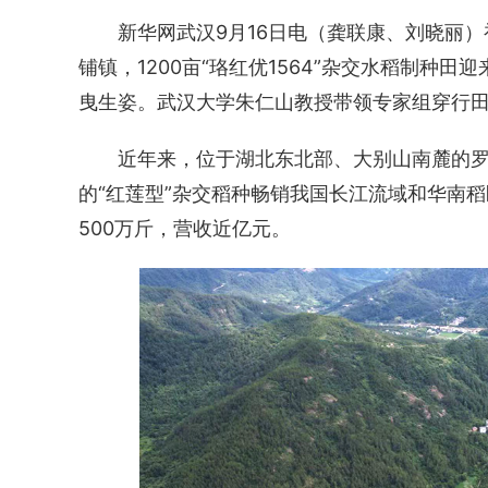
新华网武汉9月16日电（龚联康、刘晓丽
铺镇，1200亩“珞红优1564”杂交水稻制种
曳生姿。武汉大学朱仁山教授带领专家组穿行田
近年来，位于湖北东北部、大别山南麓的罗
的“红莲型”杂交稻种畅销我国长江流域和华南
500万斤，营收近亿元。