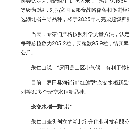
协会认定为荆楚粮油“好吃大米”。“珞红优15
等级为3级，对拓宽国家粮食战略储备和促进经
选湖北省主导品种，将于2025年内完成超级稻
当天，专家们严格按照科学测量方法，认定河铺
每穗总粒数为205.2粒，实粒数95.9粒，结实率
公斤。
朱仁山说：“罗田是山区小气候，有利于传
目前，罗田县河铺镇“红莲型”杂交水稻新品种
列等30多个杂交水稻新品种。
杂交水稻一颗“芯”
朱仁山牵头创立的湖北衍升种业科技有限