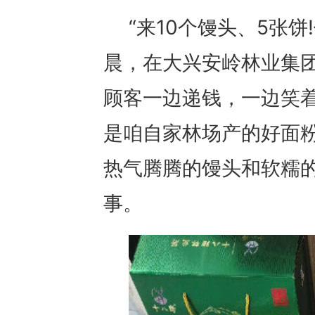
“来10个馒头、5张饼
晨，在大兴安岭林业集
顾客一边递钱，一边笑着
是咱自家林场产的好面粉
热气腾腾的馒头和软糯
事。