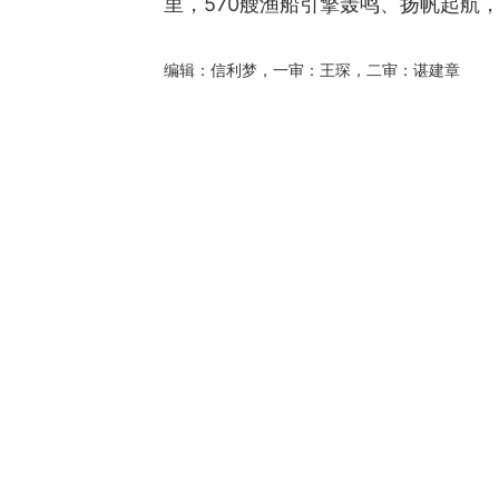
里，570艘渔船引擎轰鸣、扬帆起航
编辑：信利梦，一审：王琛，二审：谌建章