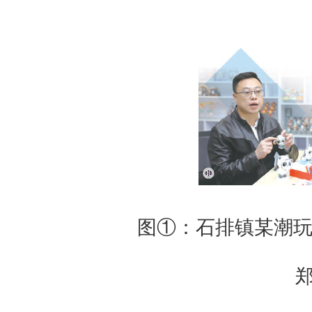
图①：石排镇某潮玩
郑